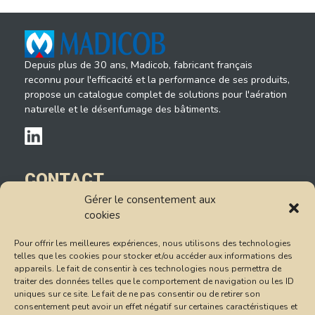
Depuis plus de 30 ans, Madicob, fabricant français
reconnu pour l'efficacité et la performance de ses produits,
propose un catalogue complet de solutions pour l'aération
naturelle et le désenfumage des bâtiments.
CONTACT
Gérer le consentement aux
14, rue du Petit Albi
cookies
95520 Osny
Tél : 01.78.47.85.85
Pour offrir les meilleures expériences, nous utilisons des technologies
Formulaire de contact
telles que les cookies pour stocker et/ou accéder aux informations des
appareils. Le fait de consentir à ces technologies nous permettra de
Conditions Générales de Vente
traiter des données telles que le comportement de navigation ou les ID
uniques sur ce site. Le fait de ne pas consentir ou de retirer son
consentement peut avoir un effet négatif sur certaines caractéristiques et