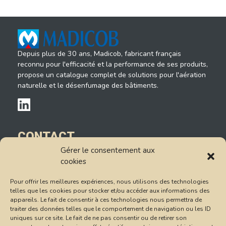
Depuis plus de 30 ans, Madicob, fabricant français
reconnu pour l'efficacité et la performance de ses produits,
propose un catalogue complet de solutions pour l'aération
naturelle et le désenfumage des bâtiments.
CONTACT
Gérer le consentement aux
14, rue du Petit Albi
cookies
95520 Osny
Tél : 01.78.47.85.85
Pour offrir les meilleures expériences, nous utilisons des technologies
Formulaire de contact
telles que les cookies pour stocker et/ou accéder aux informations des
appareils. Le fait de consentir à ces technologies nous permettra de
Conditions Générales de Vente
traiter des données telles que le comportement de navigation ou les ID
uniques sur ce site. Le fait de ne pas consentir ou de retirer son