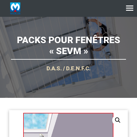
Aller au contenu
PACKS POUR FENÊTRES
« SEVM »
D.A.S. / D.E.N.F.C.