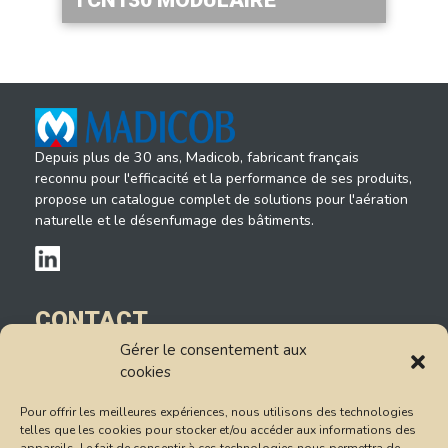
Depuis plus de 30 ans, Madicob, fabricant français
reconnu pour l'efficacité et la performance de ses produits,
propose un catalogue complet de solutions pour l'aération
naturelle et le désenfumage des bâtiments.
CONTACT
Gérer le consentement aux
14, rue du Petit Albi
cookies
95520 Osny
Tél : 01.78.47.85.85
Pour offrir les meilleures expériences, nous utilisons des technologies
Formulaire de contact
telles que les cookies pour stocker et/ou accéder aux informations des