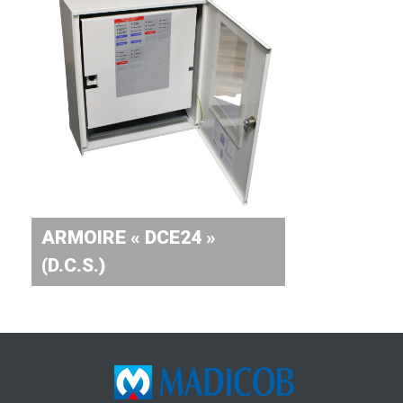
ARMOIRE « DCE24 »
(D.C.S.)