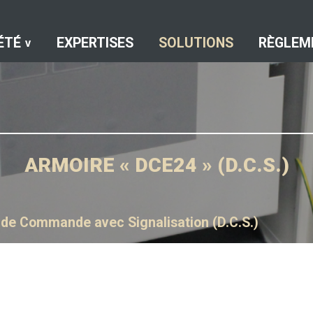
ÉTÉ
EXPERTISES
SOLUTIONS
RÈGLEM
ARMOIRE « DCE24 » (D.C.S.)
f de Commande avec Signalisation (D.C.S.)