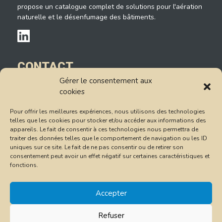
propose un catalogue complet de solutions pour l'aération
naturelle et le désenfumage des bâtiments.
CONTACT
Gérer le consentement aux
14, rue du Petit Albi
cookies
95520 Osny
Tél : 01.78.47.85.85
Pour offrir les meilleures expériences, nous utilisons des technologies
Formulaire de contact
telles que les cookies pour stocker et/ou accéder aux informations des
appareils. Le fait de consentir à ces technologies nous permettra de
Conditions Générales de Vente
traiter des données telles que le comportement de navigation ou les ID
uniques sur ce site. Le fait de ne pas consentir ou de retirer son
consentement peut avoir un effet négatif sur certaines caractéristiques et
RÉSEAU GROUPE AGP
fonctions.
Groupe AGP
Accepter
Boutique Madicob
Anel
e
c
Refuser