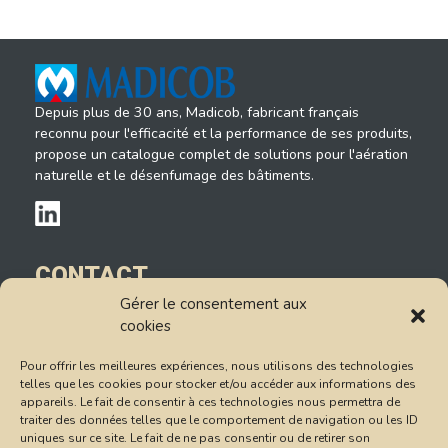
Depuis plus de 30 ans, Madicob, fabricant français
reconnu pour l'efficacité et la performance de ses produits,
propose un catalogue complet de solutions pour l'aération
naturelle et le désenfumage des bâtiments.
CONTACT
Gérer le consentement aux
14, rue du Petit Albi
cookies
95520 Osny
Tél : 01.78.47.85.85
Pour offrir les meilleures expériences, nous utilisons des technologies
Formulaire de contact
telles que les cookies pour stocker et/ou accéder aux informations des
appareils. Le fait de consentir à ces technologies nous permettra de
Conditions Générales de Vente
traiter des données telles que le comportement de navigation ou les ID
uniques sur ce site. Le fait de ne pas consentir ou de retirer son